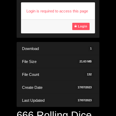
Login is required to access this page
Login
Download
1
File Size
21.63 MB
File Count
132
Create Date
17/07/2023
Last Updated
17/07/2023
666 Rolling Dice